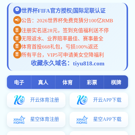
平台在杯赛期间提供多语言赛程（以配置为
准）。
我们深知个人信息对您的重要性，将按法律法规
采取安全保护措施，尽力保障信息安全。...
我们定期开展员工隐私保护培训，提升全员数据
合规意识。
我们使用持久 Cookie 记住您的偏好，下次访问
自动生效。