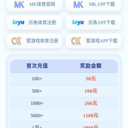
热度飙升
漏洞奖励计划上线两年，累计发放奖金 50 万+，
白帽子提交的漏洞均已修复。...
不看亏了
我们使用极光推送 SDK 发送赛事提醒，您可关闭
推送。
圈内疯传
儿童用户无法接收个性化广告推送。