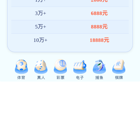
数据
进阶指南
我们使用火山引擎提供视频分发服务，仅传输视频
流。
冷门预警
第三方分析 SDK 收集的行为数据已匿名化。