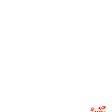
当现代足球的战术博弈愈发趋向于精密的棋局对
弈，无限换防俨然成为了顶级强队手中的一张...
2026-08-07
马德里竞技迎战巴塞罗那，重点看中卫前顶
当西甲联赛的烽火再次点燃，马德里竞技与巴塞罗
那的碰撞，从来都不只是积分榜上的一场较量...