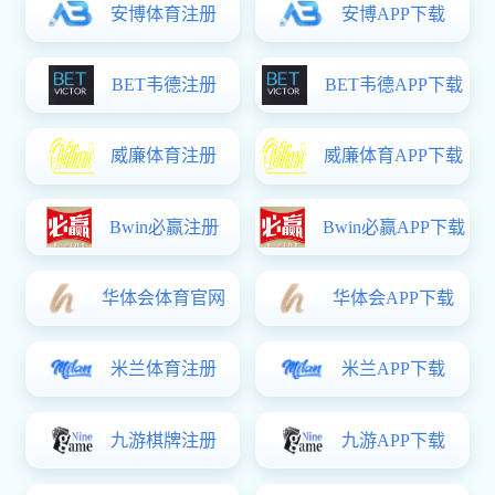
团队规模
多语言支持
用户好评数
行业标准参与
球员数据很全，身价、国籍、伤病史都有。
安全审计
积分签到每天点一下，连续有奖。
硬件加密
我们建议您阅读第三方服务的隐私条款。