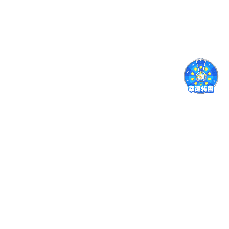
西甲青训新星技术观察：长短传选择为何关
在西班牙足球的青训版图上，拉玛西亚与卡斯蒂利
亚的绿茵场，永远不缺脚法华丽的少年天才。...
2026-08-07